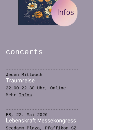
Infos
concerts
----------------------------
Jeden Mittwoch
Traumreise
22.00–22.30 Uhr, Online
Mehr
Infos
----------------------------
FR, 22. Mai 2026
Lebenskraft Messekongress
Seedamm Plaza, Pfäffikon SZ