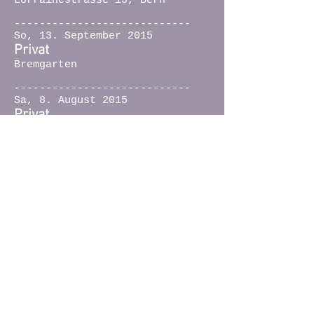
Lorrainestrasse 15, Bern
----------------------------
So, 13. September 2015
Privat
Bremgarten
----------------------------
Sa, 8. August 2015
Privat
Bern
----------------------------
Di, 12. Mai 2015
Kraftwerk
20.30 Uhr
Kirchbergstr. 25, Burgdorf BE
----------------------------
Sa, 18. April 2015
Musigbörse
16.00 Uhr, Workshop
Rosenweg 37, Bern
----------------------------